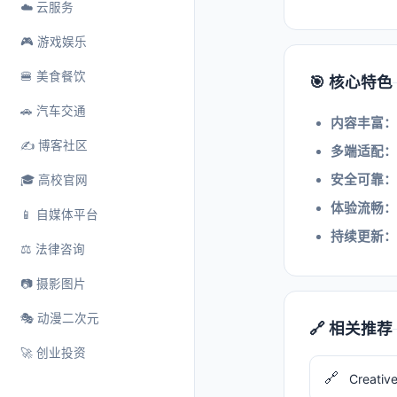
☁️ 云服务
🎮 游戏娱乐
🍔 美食餐饮
🎯 核心特色
🚗 汽车交通
内容丰富：
✍️ 博客社区
多端适配：
安全可靠：
🎓 高校官网
体验流畅：
📱 自媒体平台
持续更新：
⚖️ 法律咨询
📷 摄影图片
🎭 动漫二次元
🔗 相关推荐
🚀 创业投资
🔗
Creativ