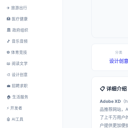
✈️ 旅游出行
🏥 医疗健康
🏛️ 政府组织
🎵 音乐音频
⚽ 体育竞技
分类
设计创
📖 阅读文学
🎨 设计创意
💼 招聘求职
📋 详细介绍
🏠 生活服务
Adobe XD
（h
⚡ 开发者
品推荐网站，A
了上千万用户的
🤖 AI工具
户提供更加便