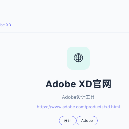
be XD
🌐
Adobe XD官网
Adobe设计工具
https://www.adobe.com/products/xd.html
设计
Adobe