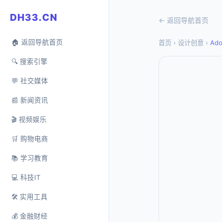
DH33.CN
← 返回导航首页
🏠 返回导航首页
首页
›
设计创意
›
Ado
🔍 搜索引擎
💬 社交媒体
📰 新闻资讯
🎬 视频娱乐
🛒 购物电商
📚 学习教育
💻 科技IT
🛠️ 实用工具
💰 金融财经