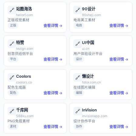
站酷海洛
90设计
🔗
🔗
hellorf.com
90sheji.com
正版视觉素材
电商美工素材
查看详情 →
查看详情 →
正版
电商
特赞
UI中国
🔗
🔗
tezign.com
ui.cn
创意供给侧平台
用户体验设计平台
查看详情 →
查看详情 →
平台
设计
Coolors
懒设计
🔗
🔗
coolors.co
fotor.com.cn
配色生成器
在线图片编辑
查看详情 →
查看详情 →
配色
编辑
千库网
InVision
🔗
🔗
588ku.com
invisionapp.com
PNG免抠素材
设计协作平台
查看详情 →
查看详情 →
素材
协作