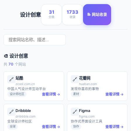
31
1733
设计创意
📝 网站收录
分类
收录
🎨 设计创意
共
70
个网站
站酷
花瓣网
🔗
🔗
zcool.com.cn
huaban.com
中国人气设计师互动平台
发现你喜欢的事物
查看详情 →
查看详情 →
设计师社区
素材
Dribbble
Figma
🔗
🔗
dribbble.com
figma.com
全球设计师社区
协作式界面设计工具
查看详情 →
查看详情 →
全球
协作