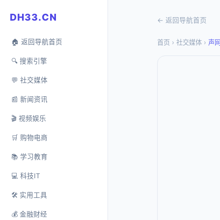
DH33.CN
← 返回导航首页
🏠 返回导航首页
首页
›
社交媒体
›
声网
🔍 搜索引擎
💬 社交媒体
📰 新闻资讯
🎬 视频娱乐
🛒 购物电商
📚 学习教育
💻 科技IT
🛠️ 实用工具
💰 金融财经