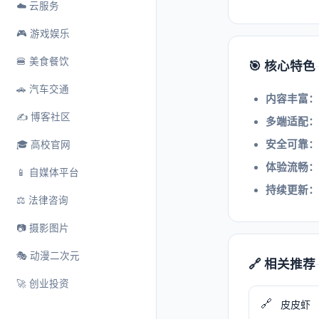
☁️ 云服务
🎮 游戏娱乐
🍔 美食餐饮
🎯 核心特色
🚗 汽车交通
内容丰富：
✍️ 博客社区
多端适配：
安全可靠：
🎓 高校官网
体验流畅：
📱 自媒体平台
持续更新：
⚖️ 法律咨询
📷 摄影图片
🎭 动漫二次元
🔗 相关推荐
🚀 创业投资
🔗
皮皮虾