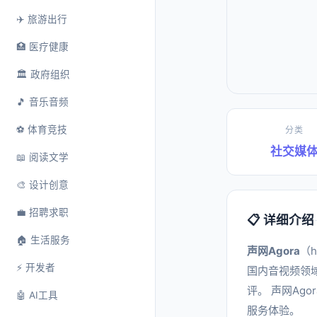
✈️ 旅游出行
🏥 医疗健康
🏛️ 政府组织
🎵 音乐音频
⚽ 体育竞技
分类
社交媒
📖 阅读文学
🎨 设计创意
💼 招聘求职
📋 详细介绍
🏠 生活服务
声网Agora
（h
⚡ 开发者
国内音视频领
评。 声网Ag
🤖 AI工具
服务体验。