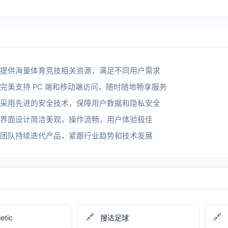
提供海量体育竞技相关资源，满足不同用户需求
完美支持 PC 端和移动端访问，随时随地畅享服务
采用先进的安全技术，保障用户数据和隐私安全
界面设计简洁美观，操作流畅，用户体验极佳
团队持续迭代产品，紧跟行业趋势和技术发展
🔗
🔗
etic
搜达足球