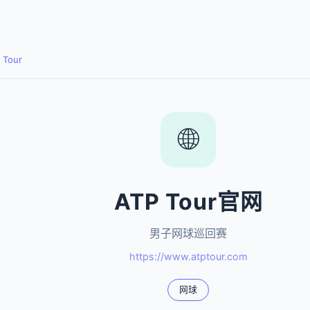
 Tour
🌐
ATP Tour官网
男子网球巡回赛
https://www.atptour.com
网球