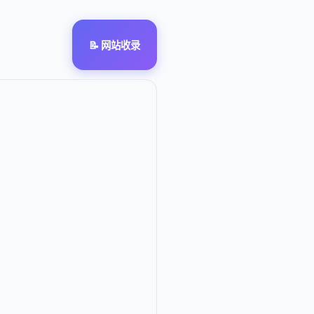
📝 网站收录