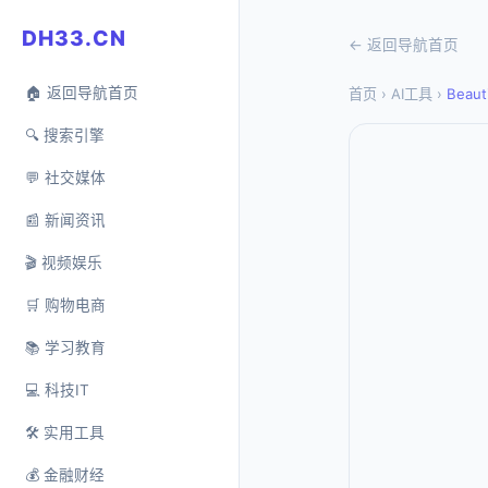
DH33.CN
← 返回导航首页
🏠 返回导航首页
首页
›
AI工具
›
Beauti
🔍 搜索引擎
💬 社交媒体
📰 新闻资讯
🎬 视频娱乐
🛒 购物电商
📚 学习教育
💻 科技IT
🛠️ 实用工具
💰 金融财经