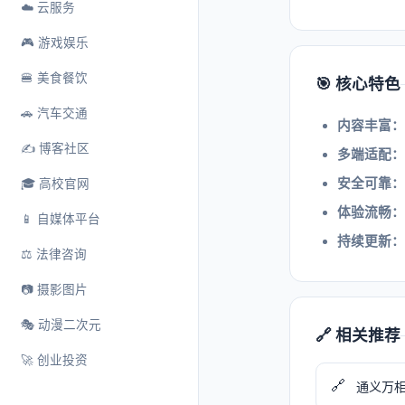
☁️ 云服务
🎮 游戏娱乐
🍔 美食餐饮
🎯 核心特色
🚗 汽车交通
内容丰富：
✍️ 博客社区
多端适配：
安全可靠：
🎓 高校官网
体验流畅：
📱 自媒体平台
持续更新：
⚖️ 法律咨询
📷 摄影图片
🎭 动漫二次元
🔗 相关推荐
🚀 创业投资
🔗
通义万