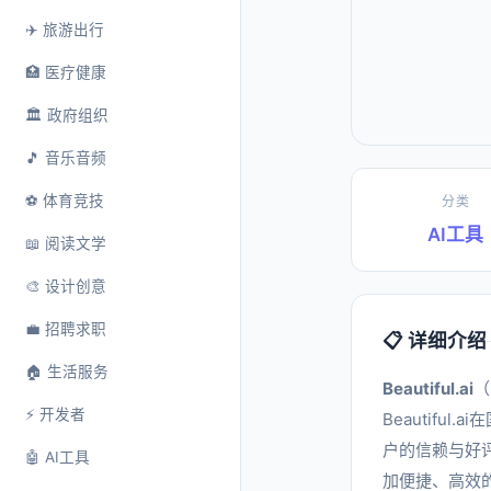
✈️ 旅游出行
🏥 医疗健康
🏛️ 政府组织
🎵 音乐音频
⚽ 体育竞技
分类
AI工具
📖 阅读文学
🎨 设计创意
💼 招聘求职
📋 详细介绍
🏠 生活服务
Beautiful.ai
（
⚡ 开发者
Beautif
户的信赖与好评
🤖 AI工具
加便捷、高效