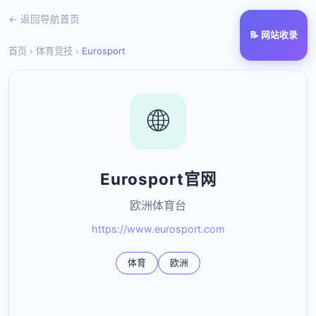
← 返回导航首页
📝 网站收录
首页
›
体育竞技
›
Eurosport
🌐
Eurosport官网
欧洲体育台
https://www.eurosport.com
体育
欧洲