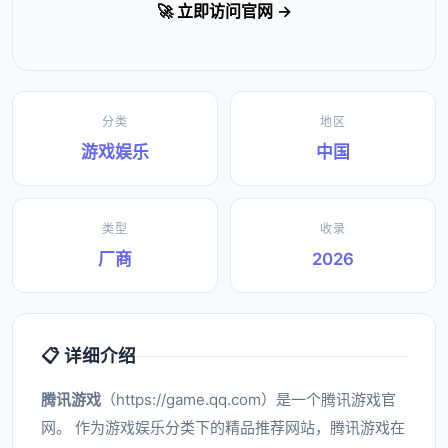
🚀 立即访问官网 →
分类
地区
游戏娱乐
中国
类型
收录
厂商
2026
📋 详细介绍
腾讯游戏
（https://game.qq.com）是一个腾讯游戏官
网。 作为游戏娱乐分类下的精品推荐网站，腾讯游戏在