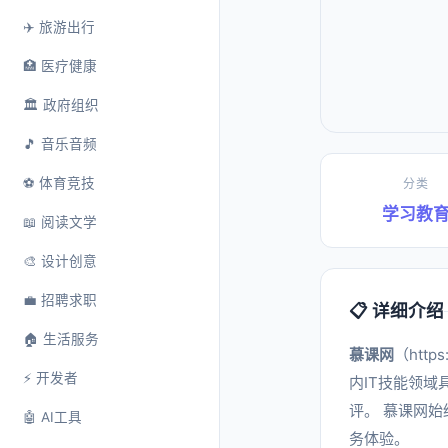
✈️ 旅游出行
🏥 医疗健康
🏛️ 政府组织
🎵 音乐音频
⚽ 体育竞技
分类
学习教
📖 阅读文学
🎨 设计创意
💼 招聘求职
📋 详细介绍
🏠 生活服务
慕课网
（htt
⚡ 开发者
内IT技能领
评。 慕课网
🤖 AI工具
务体验。