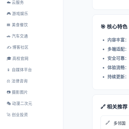
☁️ 云服务
🎮 游戏娱乐
🍔 美食餐饮
🎯 核心特色
🚗 汽车交通
内容丰富：
✍️ 博客社区
多端适配：
安全可靠：
🎓 高校官网
体验流畅：
📱 自媒体平台
持续更新：
⚖️ 法律咨询
📷 摄影图片
🎭 动漫二次元
🔗 相关推荐
🚀 创业投资
🔗
多邻国