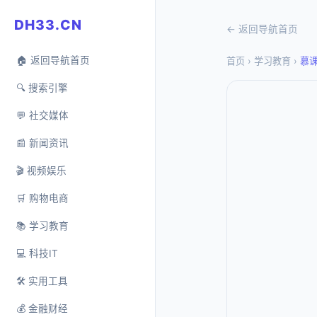
DH33.CN
← 返回导航首页
🏠 返回导航首页
首页
›
学习教育
›
慕
🔍 搜索引擎
💬 社交媒体
📰 新闻资讯
🎬 视频娱乐
🛒 购物电商
📚 学习教育
💻 科技IT
🛠️ 实用工具
💰 金融财经