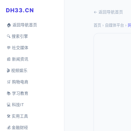
DH33.CN
← 返回导航首页
🏠 返回导航首页
首页
›
自媒体平台
›
🔍 搜索引擎
💬 社交媒体
📰 新闻资讯
🎬 视频娱乐
🛒 购物电商
📚 学习教育
💻 科技IT
🛠️ 实用工具
💰 金融财经