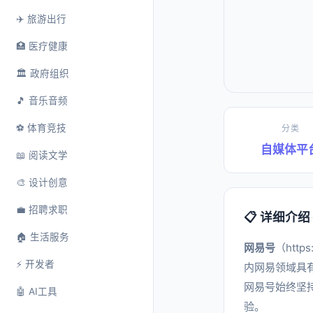
✈️ 旅游出行
🏥 医疗健康
🏛️ 政府组织
🎵 音乐音频
⚽ 体育竞技
分类
自媒体平
📖 阅读文学
🎨 设计创意
💼 招聘求职
📋 详细介绍
🏠 生活服务
网易号
（htt
⚡ 开发者
内网易领域具
网易号始终坚
🤖 AI工具
验。