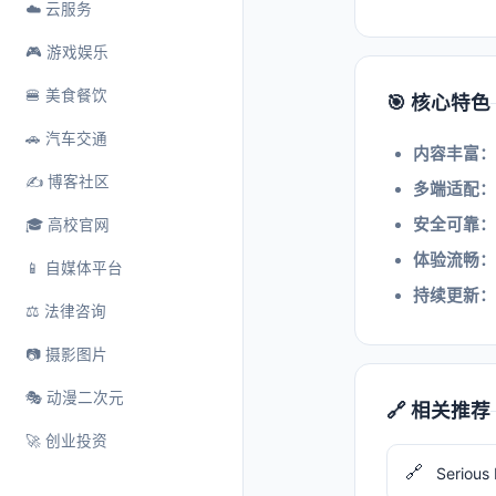
☁️ 云服务
🎮 游戏娱乐
🍔 美食餐饮
🎯 核心特色
🚗 汽车交通
内容丰富：
✍️ 博客社区
多端适配：
安全可靠：
🎓 高校官网
体验流畅：
📱 自媒体平台
持续更新：
⚖️ 法律咨询
📷 摄影图片
🎭 动漫二次元
🔗 相关推荐
🚀 创业投资
🔗
Serious 