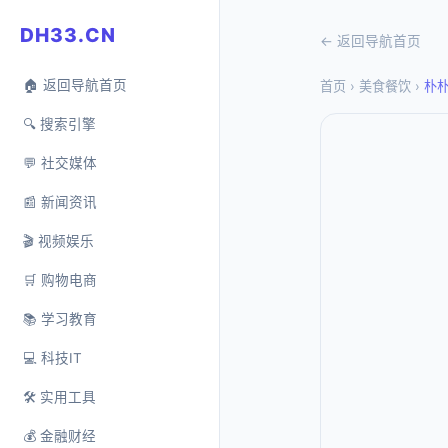
DH33.CN
← 返回导航首页
🏠 返回导航首页
首页
›
美食餐饮
›
朴
🔍 搜索引擎
💬 社交媒体
📰 新闻资讯
🎬 视频娱乐
🛒 购物电商
📚 学习教育
💻 科技IT
🛠️ 实用工具
💰 金融财经