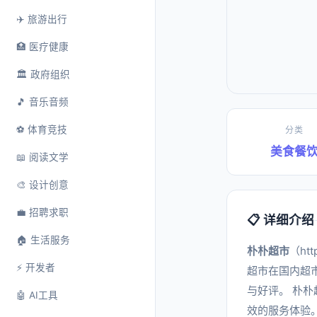
✈️ 旅游出行
🏥 医疗健康
🏛️ 政府组织
🎵 音乐音频
⚽ 体育竞技
分类
美食餐
📖 阅读文学
🎨 设计创意
💼 招聘求职
📋 详细介绍
🏠 生活服务
朴朴超市
（ht
⚡ 开发者
超市在国内超
与好评。 朴
🤖 AI工具
效的服务体验