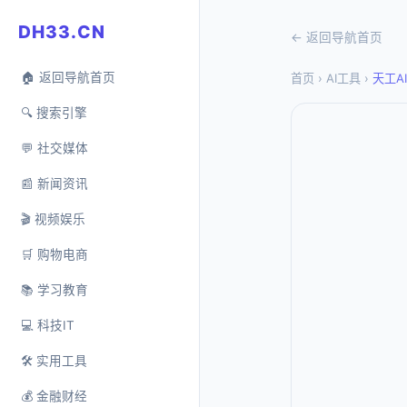
DH33.CN
← 返回导航首页
🏠 返回导航首页
首页
›
AI工具
›
天工AI
🔍 搜索引擎
💬 社交媒体
📰 新闻资讯
🎬 视频娱乐
🛒 购物电商
📚 学习教育
💻 科技IT
🛠️ 实用工具
💰 金融财经