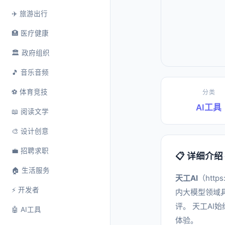
✈️ 旅游出行
🏥 医疗健康
🏛️ 政府组织
🎵 音乐音频
⚽ 体育竞技
分类
AI工具
📖 阅读文学
🎨 设计创意
💼 招聘求职
📋 详细介绍
🏠 生活服务
天工AI
（htt
⚡ 开发者
内大模型领域
评。 天工A
🤖 AI工具
体验。