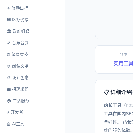
✈️ 旅游出行
🏥 医疗健康
🏛️ 政府组织
🎵 音乐音频
⚽ 体育竞技
分类
实用工
📖 阅读文学
🎨 设计创意
💼 招聘求职
📋 详细介绍
🏠 生活服务
站长工具
（ht
⚡ 开发者
工具在国内S
与好评。 站
🤖 AI工具
效的服务体验