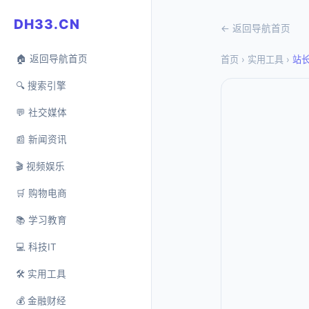
DH33.CN
← 返回导航首页
🏠 返回导航首页
首页
›
实用工具
›
站
🔍 搜索引擎
💬 社交媒体
📰 新闻资讯
🎬 视频娱乐
🛒 购物电商
📚 学习教育
💻 科技IT
🛠️ 实用工具
💰 金融财经