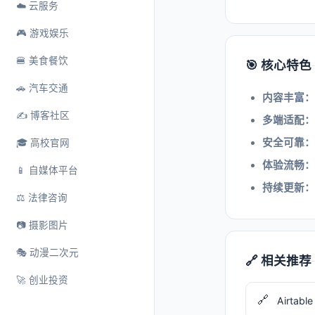
☁️ 云服务
🎮 游戏娱乐
🍔 美食餐饮
🎯 核心特色
🚗 汽车交通
内容丰富：
✍️ 博客社区
多端适配：
安全可靠：
🎓 高校官网
体验流畅：
📱 自媒体平台
持续更新：
⚖️ 法律咨询
📷 摄影图片
🎭 动漫二次元
🔗 相关推荐
🚀 创业投资
🔗
Airtable