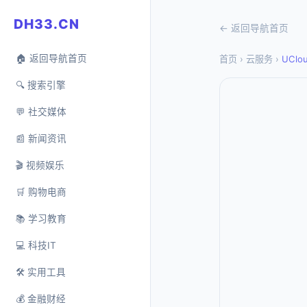
DH33.CN
← 返回导航首页
🏠 返回导航首页
首页
›
云服务
›
UClo
🔍 搜索引擎
💬 社交媒体
📰 新闻资讯
🎬 视频娱乐
🛒 购物电商
📚 学习教育
💻 科技IT
🛠️ 实用工具
💰 金融财经