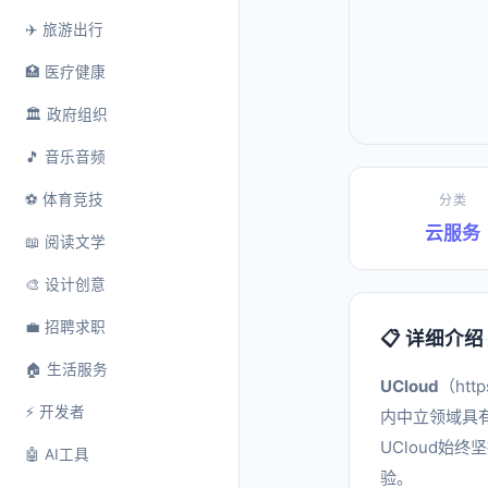
✈️ 旅游出行
🏥 医疗健康
🏛️ 政府组织
🎵 音乐音频
⚽ 体育竞技
分类
云服务
📖 阅读文学
🎨 设计创意
💼 招聘求职
📋 详细介绍
🏠 生活服务
UCloud
（ht
⚡ 开发者
内中立领域具
UCloud始
🤖 AI工具
验。