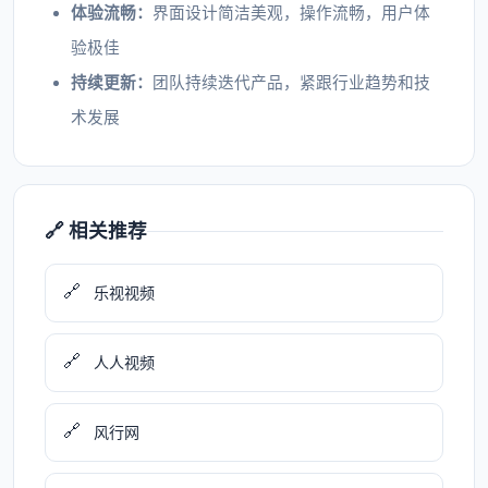
体验流畅：
界面设计简洁美观，操作流畅，用户体
验极佳
持续更新：
团队持续迭代产品，紧跟行业趋势和技
术发展
🔗 相关推荐
🔗
乐视视频
🔗
人人视频
🔗
风行网