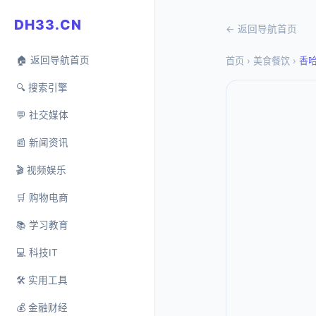
DH33.CN
← 返回导航首页
🏠 返回导航首页
首页
›
美食餐饮
›
香
🔍 搜索引擎
💬 社交媒体
📰 新闻资讯
🎬 视频娱乐
🛒 购物电商
📚 学习教育
💻 科技IT
🛠️ 实用工具
💰 金融财经