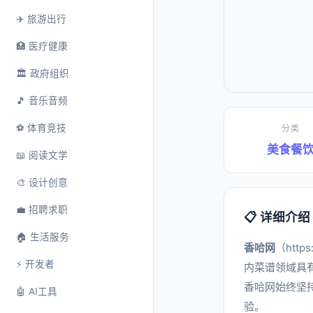
✈️ 旅游出行
🏥 医疗健康
🏛️ 政府组织
🎵 音乐音频
⚽ 体育竞技
分类
美食餐
📖 阅读文学
🎨 设计创意
💼 招聘求职
📋 详细介绍
🏠 生活服务
香哈网
（htt
⚡ 开发者
内菜谱领域具
香哈网始终坚
🤖 AI工具
验。