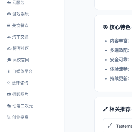
☁️ 云服务
🎮 游戏娱乐
🍔 美食餐饮
🎯 核心特色
🚗 汽车交通
内容丰富：
✍️ 博客社区
多端适配：
安全可靠：
🎓 高校官网
体验流畅：
📱 自媒体平台
持续更新：
⚖️ 法律咨询
📷 摄影图片
🎭 动漫二次元
🔗 相关推荐
🚀 创业投资
🔗
Tastem