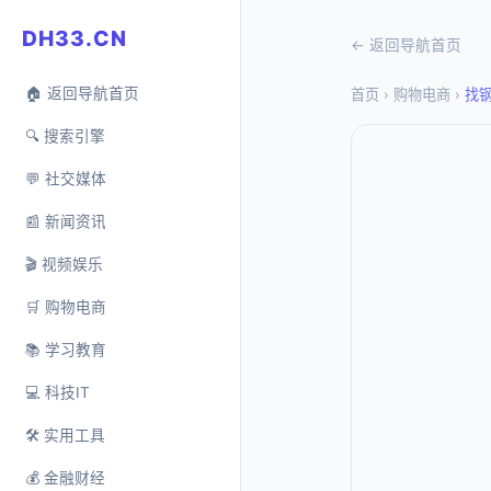
DH33.CN
← 返回导航首页
🏠 返回导航首页
首页
›
购物电商
›
找
🔍 搜索引擎
💬 社交媒体
📰 新闻资讯
🎬 视频娱乐
🛒 购物电商
📚 学习教育
💻 科技IT
🛠️ 实用工具
💰 金融财经