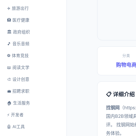
✈️ 旅游出行
🏥 医疗健康
🏛️ 政府组织
🎵 音乐音频
⚽ 体育竞技
分类
购物电
📖 阅读文学
🎨 设计创意
💼 招聘求职
📋 详细介绍
🏠 生活服务
找钢网
（htt
⚡ 开发者
国内B2B领
评。 找钢网
🤖 AI工具
务体验。