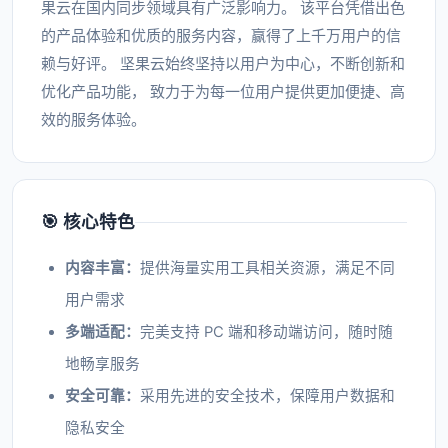
果云在国内同步领域具有广泛影响力。 该平台凭借出色
的产品体验和优质的服务内容，赢得了上千万用户的信
赖与好评。 坚果云始终坚持以用户为中心，不断创新和
优化产品功能， 致力于为每一位用户提供更加便捷、高
效的服务体验。
🎯 核心特色
内容丰富：
提供海量实用工具相关资源，满足不同
用户需求
多端适配：
完美支持 PC 端和移动端访问，随时随
地畅享服务
安全可靠：
采用先进的安全技术，保障用户数据和
隐私安全