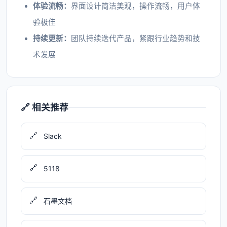
体验流畅：
界面设计简洁美观，操作流畅，用户体
验极佳
持续更新：
团队持续迭代产品，紧跟行业趋势和技
术发展
🔗 相关推荐
🔗
Slack
🔗
5118
🔗
石墨文档