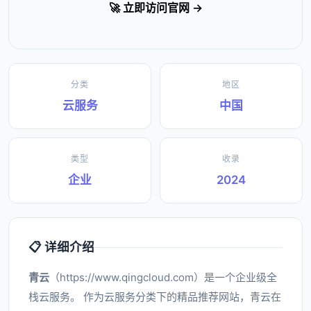
🚀 立即访问官网 →
分类
地区
云服务
中国
类型
收录
企业
2024
📋 详细介绍
青云
（https://www.qingcloud.com）是一个企业级全
栈云服务。 作为云服务分类下的精品推荐网站，青云在