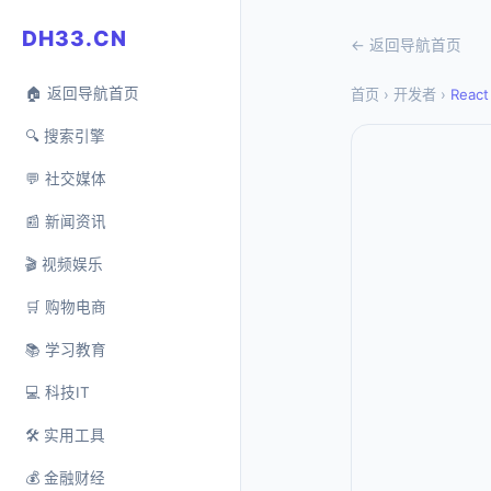
DH33.CN
← 返回导航首页
🏠 返回导航首页
首页
›
开发者
›
React
🔍 搜索引擎
💬 社交媒体
📰 新闻资讯
🎬 视频娱乐
🛒 购物电商
📚 学习教育
💻 科技IT
🛠️ 实用工具
💰 金融财经