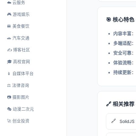
☁️ 云服务
🎮 游戏娱乐
🎯 核心特色
🍔 美食餐饮
内容丰富：
🚗 汽车交通
多端适配：
✍️ 博客社区
安全可靠：
🎓 高校官网
体验流畅：
持续更新：
📱 自媒体平台
⚖️ 法律咨询
📷 摄影图片
🔗 相关推荐
🎭 动漫二次元
🔗
🚀 创业投资
SolidJS