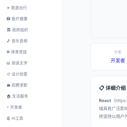
✈️ 旅游出行
🏥 医疗健康
🏛️ 政府组织
🎵 音乐音频
⚽ 体育竞技
分类
开发者
📖 阅读文学
🎨 设计创意
💼 招聘求职
📋 详细介绍
🏠 生活服务
React
（htt
⚡ 开发者
域具有广泛影响
终坚持以用户
🤖 AI工具