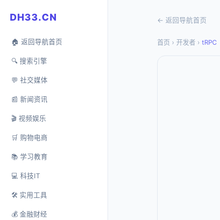
DH33.CN
← 返回导航首页
🏠 返回导航首页
首页
›
开发者
›
tRPC
🔍 搜索引擎
💬 社交媒体
📰 新闻资讯
🎬 视频娱乐
🛒 购物电商
📚 学习教育
💻 科技IT
🛠️ 实用工具
💰 金融财经