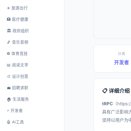
✈️ 旅游出行
🏥 医疗健康
🏛️ 政府组织
🎵 音乐音频
⚽ 体育竞技
分类
开发者
📖 阅读文学
🎨 设计创意
💼 招聘求职
📋 详细介绍
🏠 生活服务
tRPC
（http
⚡ 开发者
具有广泛影响力
坚持以用户为
🤖 AI工具