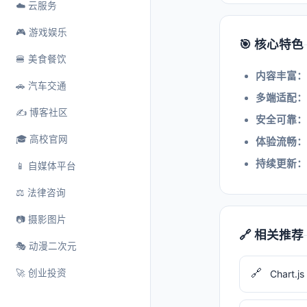
☁️ 云服务
🎮 游戏娱乐
🎯 核心特色
🍔 美食餐饮
内容丰富：
🚗 汽车交通
多端适配：
✍️ 博客社区
安全可靠：
🎓 高校官网
体验流畅：
持续更新：
📱 自媒体平台
⚖️ 法律咨询
📷 摄影图片
🔗 相关推荐
🎭 动漫二次元
🔗
🚀 创业投资
Chart.js