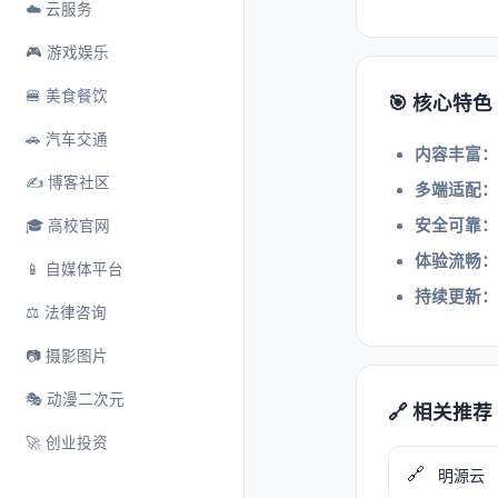
☁️ 云服务
🎮 游戏娱乐
🍔 美食餐饮
🎯 核心特色
🚗 汽车交通
内容丰富：
✍️ 博客社区
多端适配：
安全可靠：
🎓 高校官网
体验流畅：
📱 自媒体平台
持续更新：
⚖️ 法律咨询
📷 摄影图片
🎭 动漫二次元
🔗 相关推荐
🚀 创业投资
🔗
明源云