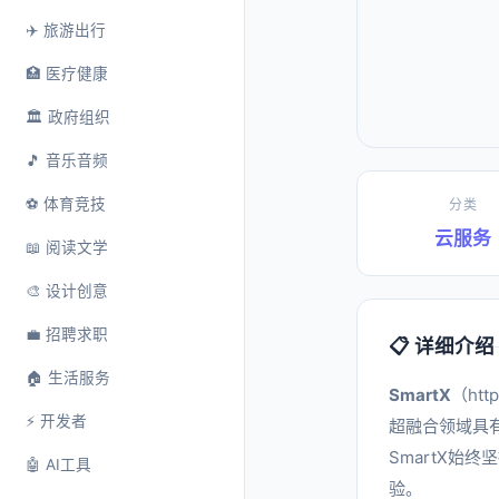
✈️ 旅游出行
🏥 医疗健康
🏛️ 政府组织
🎵 音乐音频
⚽ 体育竞技
分类
云服务
📖 阅读文学
🎨 设计创意
💼 招聘求职
📋 详细介绍
🏠 生活服务
SmartX
（ht
⚡ 开发者
超融合领域具
SmartX始
🤖 AI工具
验。