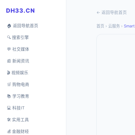
DH33.CN
← 返回导航首页
🏠 返回导航首页
首页
›
云服务
›
Smart
🔍 搜索引擎
💬 社交媒体
📰 新闻资讯
🎬 视频娱乐
🛒 购物电商
📚 学习教育
💻 科技IT
🛠️ 实用工具
💰 金融财经